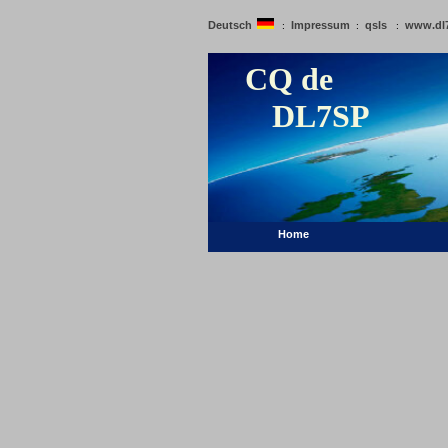
Deutsch
Impressum
qsls
www.dl
:
:
:
CQ de
DL7SP
Home