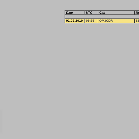
Date
UTC
Call
M
01.02.2010
09:55
OM3CDR
S