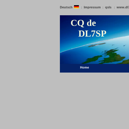
Deutsch
Impressum
qsls
www.dl
:
:
:
CQ de
DL7SP
Home