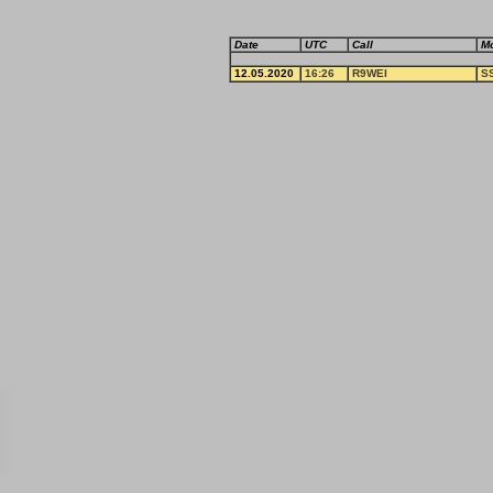
Date
UTC
Call
M
12.05.2020
16:26
R9WEI
S