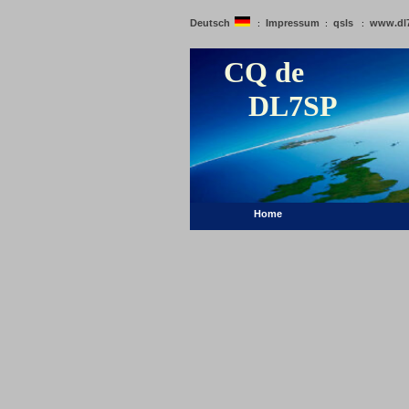
Deutsch
Impressum
qsls
www.dl
:
:
:
CQ de
DL7SP
Home