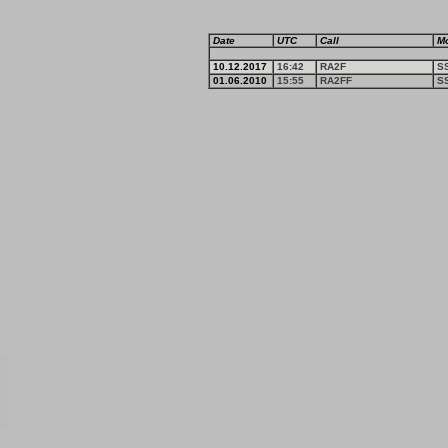
Date
UTC
Call
M
10.12.2017
16:42
RA2F
S
01.06.2010
15:55
RA2FF
S