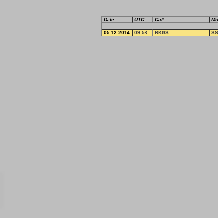
Date
UTC
Call
Mo
05.12.2014
09:58
RKØS
SS