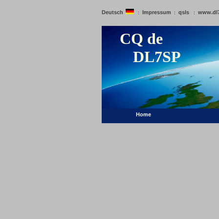
Deutsch
Impressum
qsls
www.dl
:
:
:
CQ de
DL7SP
Home