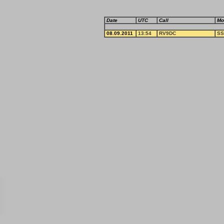
Date
UTC
Call
Mo
08.09.2011
13:54
RV9DC
SS