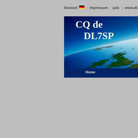
Deutsch
Impressum
qsls
www.dl
:
:
:
CQ de
DL7SP
Home