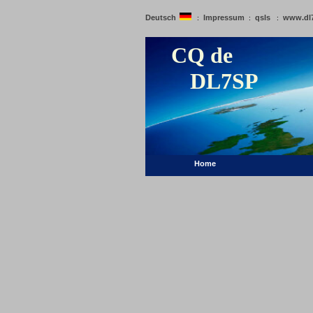
Deutsch
Impressum
qsls
www.dl
:
:
:
CQ de
DL7SP
Home