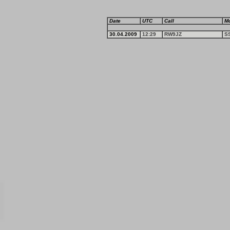
Date
UTC
Call
M
30.04.2009
12:29
RW9JZ
S