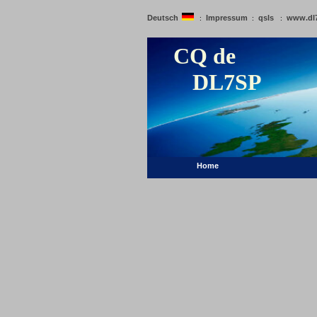
Deutsch
Impressum
qsls
www.dl
:
:
:
CQ de
DL7SP
Home