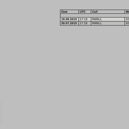
Date
UTC
Call
M
18.08.2015
17:19
RW9LL
S
30.07.2015
17:29
RW9LL
S