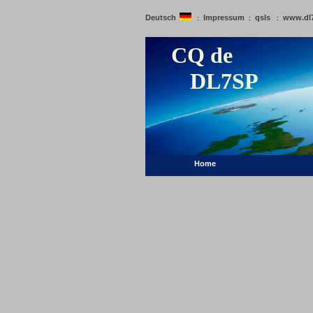
Deutsch
Impressum
qsls
www.dl
:
:
:
CQ de
DL7SP
Home