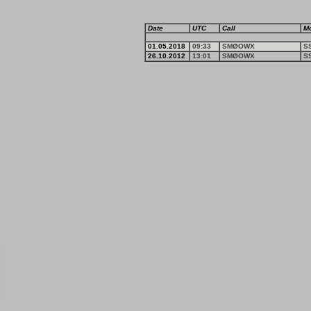
Date
UTC
Call
M
01.05.2018
09:33
SMØOWX
S
26.10.2012
13:01
SMØOWX
S