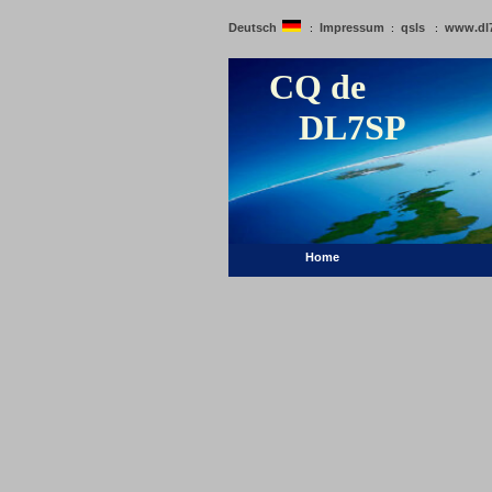
Deutsch
Impressum
qsls
www.dl
:
:
:
CQ de
DL7SP
Home