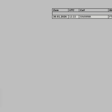
Date
UTC
Call
M
30.01.2026
12:22
SN4WWA
F