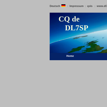
Deutsch
Impressum
qsls
www.dl
:
:
:
CQ de
DL7SP
Home