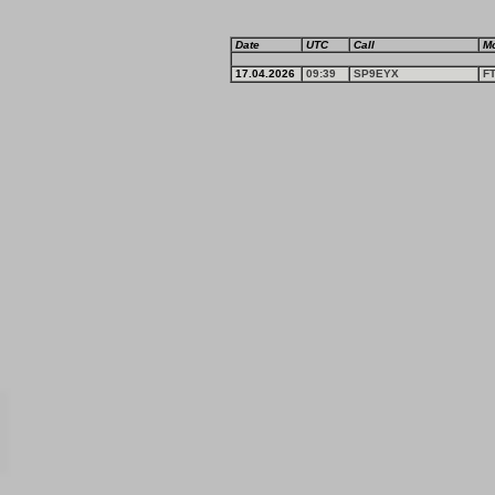
Date
UTC
Call
M
17.04.2026
09:39
SP9EYX
F