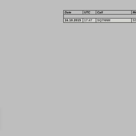
Date
UTC
Call
M
16.10.2015
17:47
SQ7NNM
S