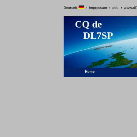
Deutsch
Impressum
qsls
www.dl
:
:
:
CQ de
DL7SP
Home