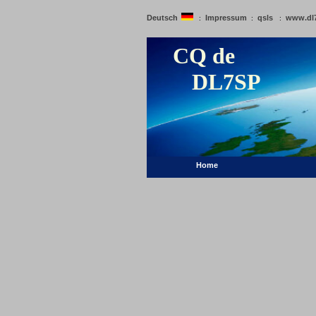
Deutsch
Impressum
qsls
www.dl
:
:
:
CQ de
DL7SP
Home