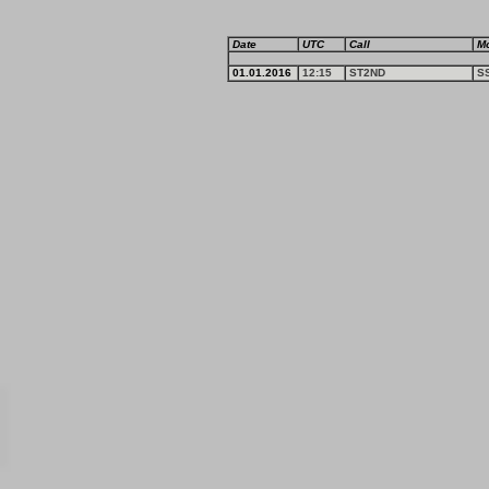
Date
UTC
Call
M
01.01.2016
12:15
ST2ND
S