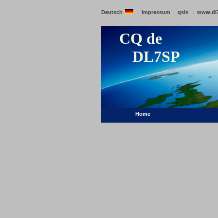
Deutsch
Impressum
qsls
www.dl
:
:
:
CQ de
DL7SP
Home