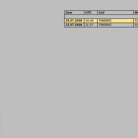
Date
UTC
Call
M
20.07.2008
16:49
TMØBRZ
S
12.07.2008
11:27
TMØBRZ
S