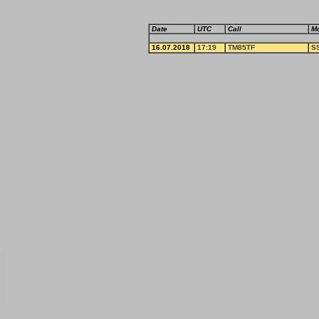
Date
UTC
Call
M
16.07.2018
17:19
TM85TF
S