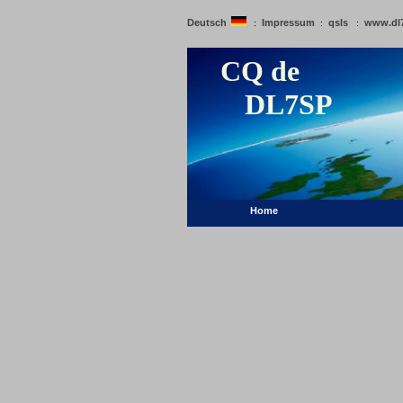
Deutsch
Impressum
qsls
www.dl
:
:
:
CQ de
DL7SP
Home