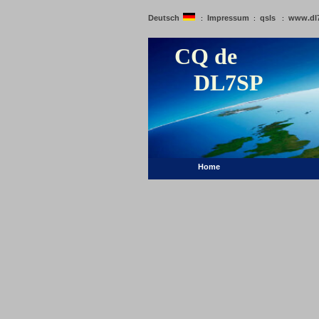
Deutsch
Impressum
qsls
www.dl
:
:
:
CQ de
DL7SP
Home