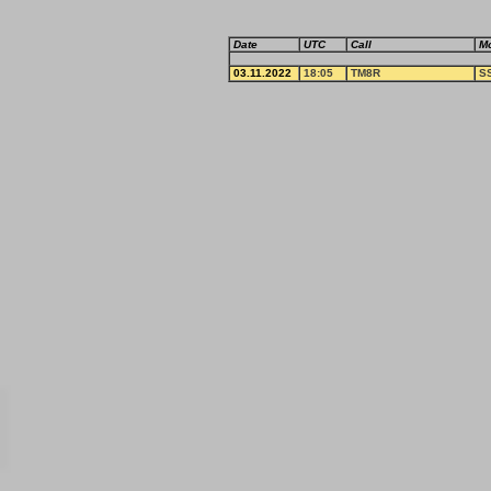
Date
UTC
Call
M
03.11.2022
18:05
TM8R
S