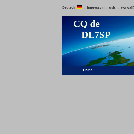
Deutsch
Impressum
qsls
www.dl
:
:
:
CQ de
DL7SP
Home