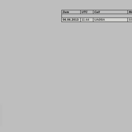
Date
UTC
Call
M
06.06.2013
11:44
UAØBA
S