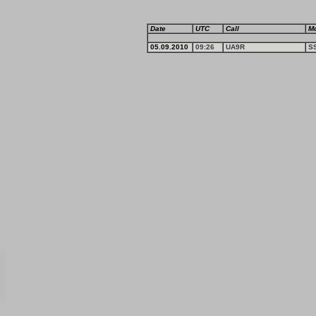
Date
UTC
Call
M
05.09.2010
09:26
UA9R
S