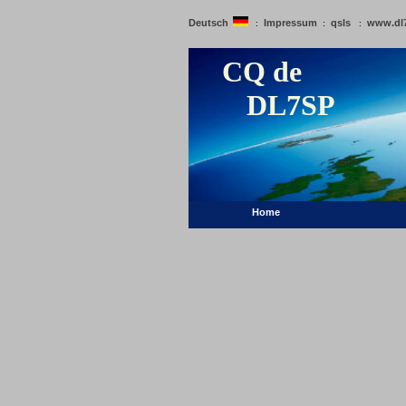
Deutsch
Impressum
qsls
www.dl
:
:
:
CQ de
DL7SP
Home