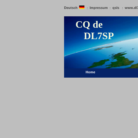
Deutsch
Impressum
qsls
www.dl
:
:
:
CQ de
DL7SP
Home