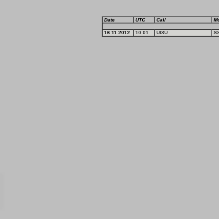
Date
UTC
Call
M
16.11.2012
10:01
UI8U
S