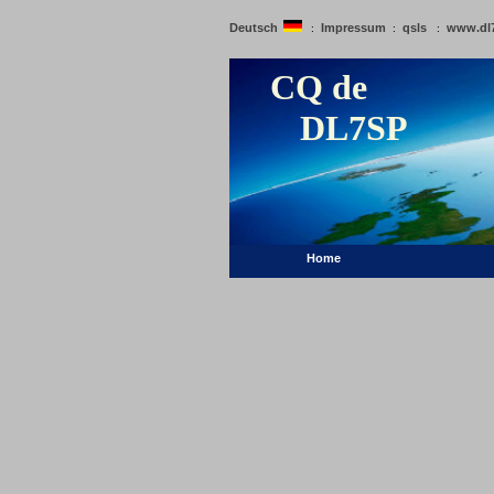
Deutsch
Impressum
qsls
www.dl
:
:
:
CQ de
DL7SP
Home