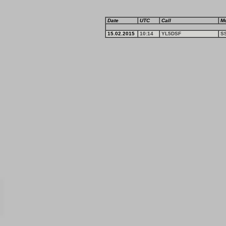
Date
UTC
Call
M
15.02.2015
10:14
YL5DSF
S