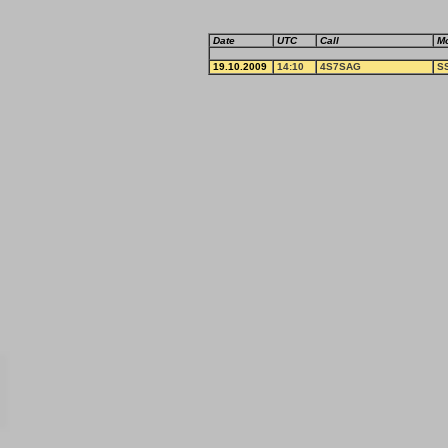
Date
UTC
Call
M
19.10.2009
14:10
4S7SAG
S