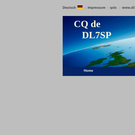
Deutsch
Impressum
qsls
www.dl
:
:
:
CQ de
DL7SP
Home