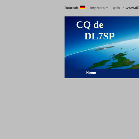
Deutsch
Impressum
qsls
www.dl
:
:
:
CQ de
DL7SP
Home