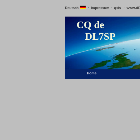
Deutsch
Impressum
qsls
www.dl
:
:
:
CQ de
DL7SP
Home