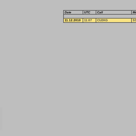
Date
UTC
Call
M
11.12.2010
11:07
CU2KG
S