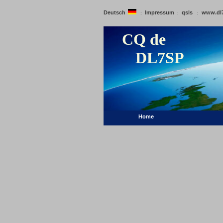
Deutsch
Impressum
qsls
www.dl
:
:
:
CQ de
DL7SP
Home