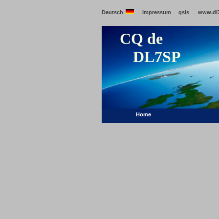
Deutsch
Impressum
qsls
www.dl
:
:
:
CQ de
DL7SP
Home