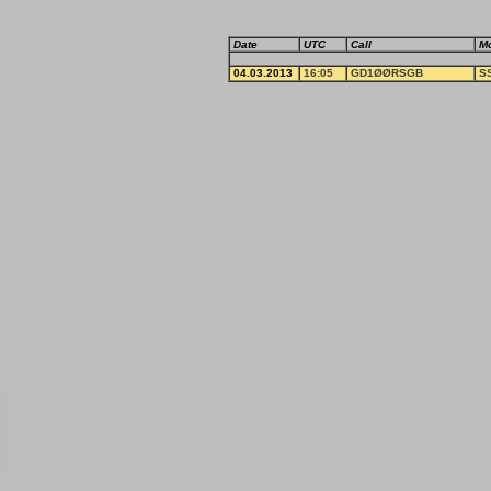
Date
UTC
Call
M
04.03.2013
16:05
GD1ØØRSGB
S