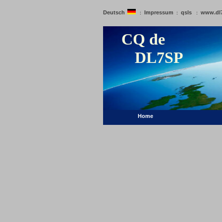
Deutsch
Impressum
qsls
www.dl
:
:
:
CQ de
DL7SP
Home