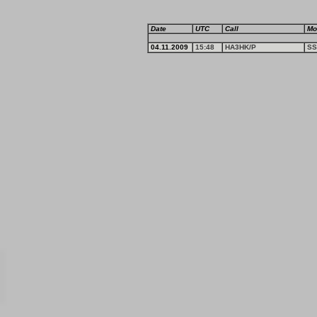
Date
UTC
Call
Mo
04.11.2009
15:48
HA3HK/P
SS