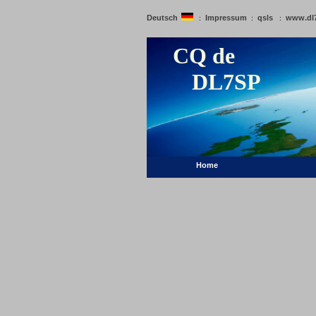
Deutsch
Impressum
qsls
www.dl
:
:
:
CQ de
DL7SP
Home