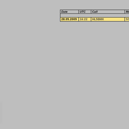
Date
UTC
Call
M
28.05.2009
16:22
HL5BMX
S