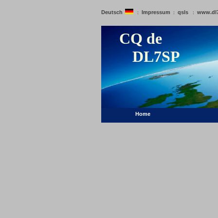
Deutsch
Impressum
qsls
www.dl
:
:
:
CQ de
DL7SP
Home