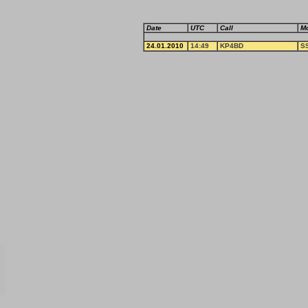
Date
UTC
Call
M
24.01.2010
14:49
KP4BD
S