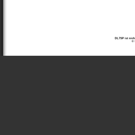
DL7SP ist nich
© 