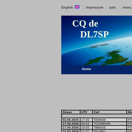
:
:
:
English
Impressum
qsls
www.
CQ de
DL7SP
Home
Datum
UTC
Call
Mo
03.06.2026
17:26
TA3RAM
FT
17.04.2026
08:25
TC23NISAN
FT
17.03.2026
10:53
TB6EGE
FT
13.03.2026
11:27
TA1APU
FT