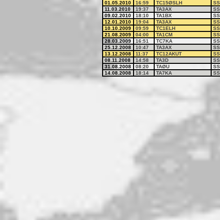
01.05.2010
16:59
TC15ØSLH
SS
11.03.2010
19:37
TA3AX
SS
09.02.2010
18:10
TA1BX
SS
12.01.2010
19:04
TA3AX
SS
10.10.2009
09:59
TC1ELH
SS
21.08.2009
04:00
TA1CM
SS
28.03.2009
16:51
TC7KA
SS
25.12.2008
10:47
TA3AX
SS
13.12.2008
11:37
TC12AKUT
SS
08.11.2008
14:58
TA3D
SS
31.08.2008
08:20
TAØU
SS
14.08.2008
18:14
TA7KA
SS