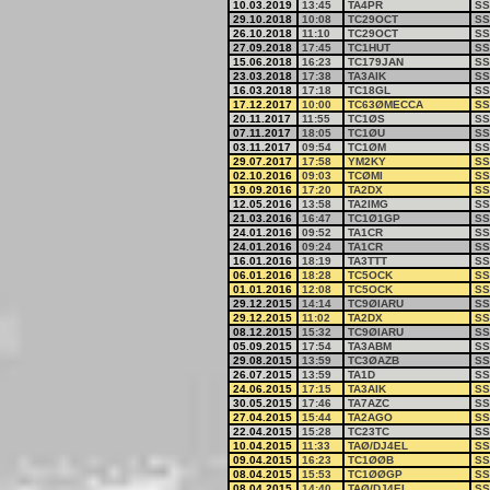
10.03.2019
13:45
TA4PR
SS
29.10.2018
10:08
TC29OCT
SS
26.10.2018
11:10
TC29OCT
SS
27.09.2018
17:45
TC1HUT
SS
15.06.2018
16:23
TC179JAN
SS
23.03.2018
17:38
TA3AIK
SS
16.03.2018
17:18
TC18GL
SS
17.12.2017
10:00
TC63ØMECCA
SS
20.11.2017
11:55
TC1ØS
SS
07.11.2017
18:05
TC1ØU
SS
03.11.2017
09:54
TC1ØM
SS
29.07.2017
17:58
YM2KY
SS
02.10.2016
09:03
TCØMI
SS
19.09.2016
17:20
TA2DX
SS
12.05.2016
13:58
TA2IMG
SS
21.03.2016
16:47
TC1Ø1GP
SS
24.01.2016
09:52
TA1CR
SS
24.01.2016
09:24
TA1CR
SS
16.01.2016
18:19
TA3TTT
SS
06.01.2016
18:28
TC5OCK
SS
01.01.2016
12:08
TC5OCK
SS
29.12.2015
14:14
TC9ØIARU
SS
29.12.2015
11:02
TA2DX
SS
08.12.2015
15:32
TC9ØIARU
SS
05.09.2015
17:54
TA3ABM
SS
29.08.2015
13:59
TC3ØAZB
SS
26.07.2015
13:59
TA1D
SS
24.06.2015
17:15
TA3AIK
SS
30.05.2015
17:46
TA7AZC
SS
27.04.2015
15:44
TA2AGO
SS
22.04.2015
15:28
TC23TC
SS
10.04.2015
11:33
TAØ/DJ4EL
SS
09.04.2015
16:23
TC1ØØB
SS
08.04.2015
15:53
TC1ØØGP
SS
08.04.2015
14:40
TAØ/DJ4EL
SS