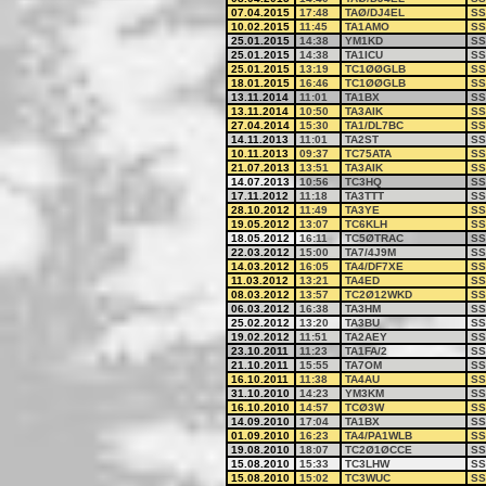
07.04.2015
17:48
TAØ/DJ4EL
SS
10.02.2015
11:45
TA1AMO
SS
25.01.2015
14:38
YM1KD
SS
25.01.2015
14:38
TA1ICU
SS
25.01.2015
13:19
TC1ØØGLB
SS
18.01.2015
16:46
TC1ØØGLB
SS
13.11.2014
11:01
TA1BX
SS
13.11.2014
10:50
TA3AIK
SS
27.04.2014
15:30
TA1/DL7BC
SS
14.11.2013
11:01
TA2ST
SS
10.11.2013
09:37
TC75ATA
SS
21.07.2013
13:51
TA3AIK
SS
14.07.2013
10:56
TC3HQ
SS
17.11.2012
11:18
TA3TTT
SS
28.10.2012
11:49
TA3YE
SS
19.05.2012
13:07
TC6KLH
SS
18.05.2012
16:11
TC5ØTRAC
SS
22.03.2012
15:00
TA7/4J9M
SS
14.03.2012
16:05
TA4/DF7XE
SS
11.03.2012
13:21
TA4ED
SS
08.03.2012
13:57
TC2Ø12WKD
SS
06.03.2012
16:38
TA3HM
SS
25.02.2012
13:20
TA3BU
SS
19.02.2012
11:51
TA2AEY
SS
23.10.2011
11:23
TA1FA/2
SS
21.10.2011
15:55
TA7OM
SS
16.10.2011
11:38
TA4AU
SS
31.10.2010
14:23
YM3KM
SS
16.10.2010
14:57
TCØ3W
SS
14.09.2010
17:04
TA1BX
SS
01.09.2010
16:23
TA4/PA1WLB
SS
19.08.2010
18:07
TC2Ø1ØCCE
SS
15.08.2010
15:33
TC3LHW
SS
15.08.2010
15:02
TC3WUC
SS