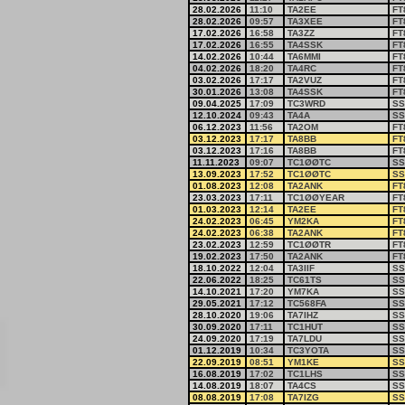
28.02.2026
11:10
TA2EE
FT
28.02.2026
09:57
TA3XEE
FT
17.02.2026
16:58
TA3ZZ
FT
17.02.2026
16:55
TA4SSK
FT
14.02.2026
10:44
TA6MMI
FT
04.02.2026
18:20
TA4RC
FT
03.02.2026
17:17
TA2VUZ
FT
30.01.2026
13:08
TA4SSK
FT
09.04.2025
17:09
TC3WRD
SS
12.10.2024
09:43
TA4A
SS
06.12.2023
11:56
TA2OM
FT
03.12.2023
17:17
TA8BB
FT
03.12.2023
17:16
TA8BB
FT
11.11.2023
09:07
TC1ØØTC
SS
13.09.2023
17:52
TC1ØØTC
SS
01.08.2023
12:08
TA2ANK
FT
23.03.2023
17:11
TC1ØØYEAR
FT
01.03.2023
12:14
TA2EE
FT
24.02.2023
06:45
YM2KA
FT
24.02.2023
06:38
TA2ANK
FT
23.02.2023
12:59
TC1ØØTR
FT
19.02.2023
17:50
TA2ANK
FT
18.10.2022
12:04
TA3IIF
SS
22.06.2022
18:25
TC61TS
SS
14.10.2021
17:20
YM7KA
SS
29.05.2021
17:12
TC568FA
SS
28.10.2020
19:06
TA7IHZ
SS
30.09.2020
17:11
TC1HUT
SS
24.09.2020
17:19
TA7LDU
SS
01.12.2019
10:34
TC3YOTA
SS
22.09.2019
08:51
YM1KE
SS
16.08.2019
17:02
TC1LHS
SS
14.08.2019
18:07
TA4CS
SS
08.08.2019
17:08
TA7IZG
SS