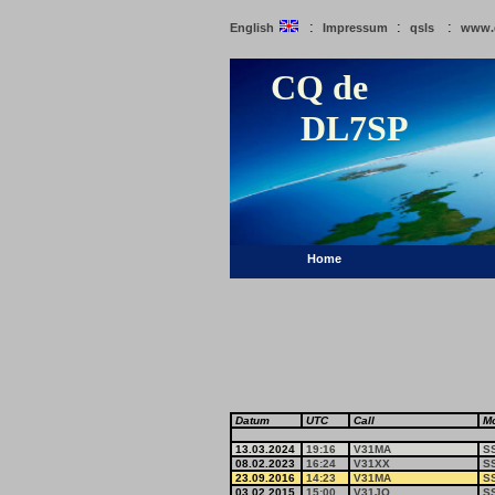
:
:
:
English
Impressum
qsls
www.
CQ de
DL7SP
Home
Datum
UTC
Call
M
13.03.2024
19:16
V31MA
S
08.02.2023
16:24
V31XX
S
23.09.2016
14:23
V31MA
S
03.02.2015
15:00
V31JQ
S