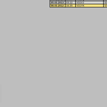
05.03.2013
03:12
V31VJ
S
08.03.2012
16:35
V31YK
S