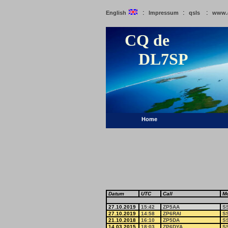
:
:
:
English
Impressum
qsls
www.
CQ de
DL7SP
Home
Datum
UTC
Call
M
27.10.2019
15:42
ZP5AA
S
27.10.2019
14:58
ZP6RAI
S
21.10.2018
16:10
ZP5DA
S
14.03.2015
18:03
ZP6DYA
S